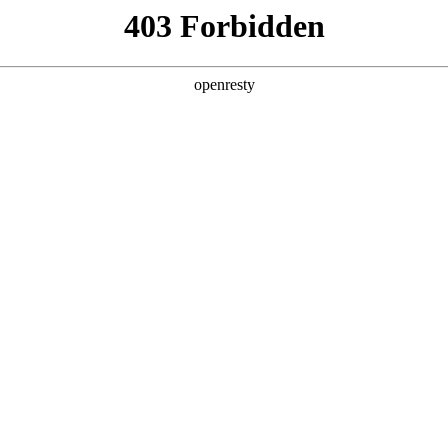
数字钱包
首页
关于我们
产品服务
App下载
 让生活更
🔒
资金安全防护
账、智能账单
与中小商户提供安